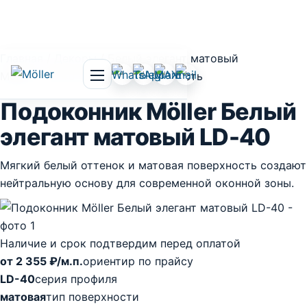
Главная
/
Декоры
/
Белый элегант матовый
Möller · LD-40 · матовая поверхность
Открыть меню
Подоконник Möller Белый
элегант матовый LD-40
Мягкий белый оттенок и матовая поверхность создают
нейтральную основу для современной оконной зоны.
Наличие и срок подтвердим перед оплатой
от 2 355 ₽/м.п.
ориентир по прайсу
LD-40
серия профиля
матовая
тип поверхности